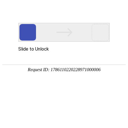
专业维修，我们值得信赖！
100000
2000
+
+
个人客户
企业商家
500000
99
+
%
故障咨询
服务案例